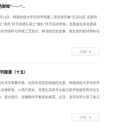
经”——“...
6月14日，西南财经大学天府学院第二党支部开展“乐活社区·志愿同
之“洗布”环节非遗扎染之“捆扎”环节活动伊始，志愿者化身非遗讲
解天然染料与传统工艺知识，鲜活的历史故事、原生态的取材用料勾
系列报道（十五）
成长书写青春华章。在四年充实的校园时光里，西南财经大学天府学
以自律修身、以笃行成长，凭借扎实的专业能力获评省级优秀毕业生
地、逐光而行，在磨砺中不断成长蜕变。近日，龙宇同学分享了自己