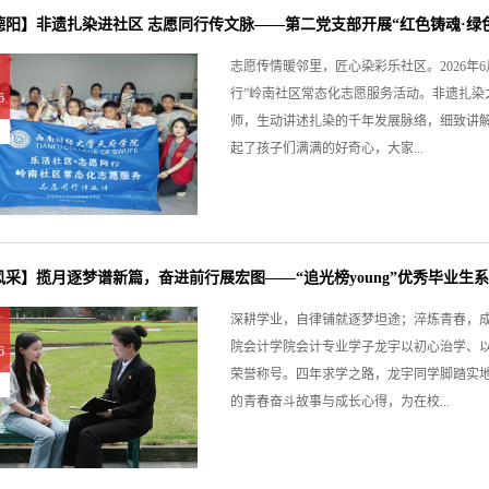
阳】非遗扎染进社区 志愿同行传文脉——第二党支部开展“红色铸魂·绿色财
志愿传情暖邻里，匠心染彩乐社区。2026年
行”岭南社区常态化志愿服务活动。非遗扎染
6
师，生动讲述扎染的千年发展脉络，细致讲
起了孩子们满满的好奇心，大家...
风采】揽月逐梦谱新篇，奋进前行展宏图——“追光榜young”优秀毕业生
深耕学业，自律铺就逐梦坦途；淬炼青春，
院会计学院会计专业学子龙宇以初心治学、
6
荣誉称号。四年求学之路，龙宇同学脚踏实
的青春奋斗故事与成长心得，为在校...