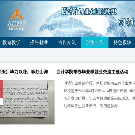
教育教学
招生就业
合作交流
学生工作
特色板块
风采】毕力以赴，职赴山海——会计学院举办毕业季就业交流主题活动
时值毕业关键阶段，为切实解决应届毕业生
都校区于2026年6月12日—14日组织开展
6
历分享现阶段，毕业生普遍面临岗位遴选、
动聚焦学生就业痛点，采用经验分...