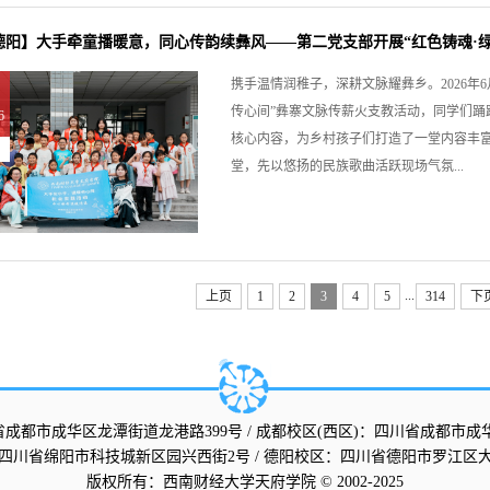
阳】大手牵童播暖意，同心传韵续彝风——第二党支部开展“红色铸魂·绿色财
携手温情润稚子，深耕文脉耀彝乡。2026年
传心间”彝寨文脉传薪火支教活动，同学们
6
核心内容，为乡村孩子们打造了一堂内容丰
堂，先以悠扬的民族歌曲活跃现场气氛...
...
上页
1
2
3
4
5
314
下
省成都市成华区龙潭街道龙港路399号 / 成都校区(西区)：四川省成都市成
四川省绵阳市科技城新区园兴西街2号 / 德阳校区：四川省德阳市罗江区大
版权所
有：西南财经大学天府学院 © 2002-2025