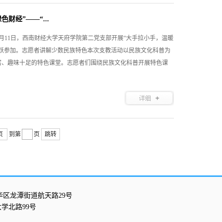
经”——“...
6月11日，西南财经大学天府学院第二党支部开展“大手拉小手，温暖
踊跃参加。志愿者讲解少数民族特色本次支教活动以民族文化科普为
富、趣味十足的特色课堂。志愿者们围绕民族文化科普开展特色课
页
到第
页
跳转
华区龙潭街道航天路29号
学北路99号