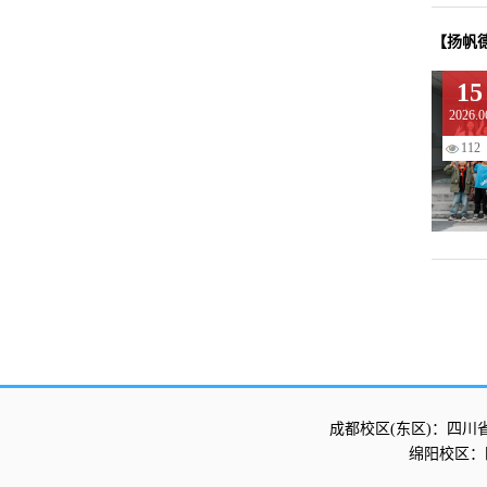
【扬帆德
15
2026.0
112
成都校区(东区)：四川
绵阳校区：