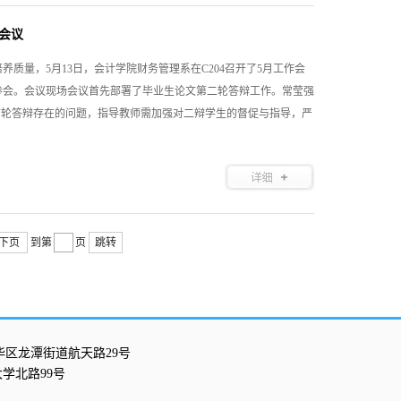
会议
质量，5月13日，会计学院财务管理系在C204召开了5月工作会
参会。会议现场会议首先部署了毕业生论文第二轮答辩工作。常莹强
首轮答辩存在的问题，指导教师需加强对二辩学生的督促与指导，严
下页
到第
页
跳转
华区龙潭街道航天路29号
学北路99号