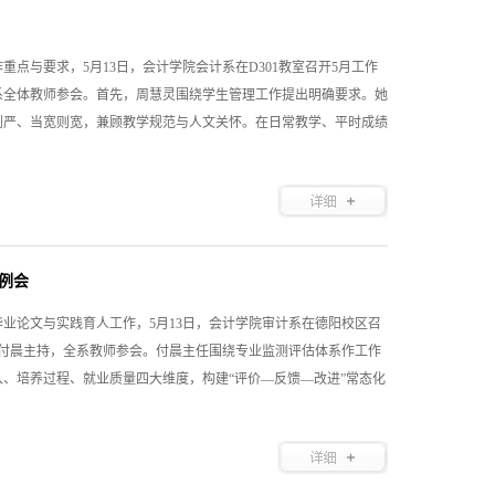
点与要求，5月13日，会计学院会计系在D301教室召开5月工作
系全体教师参会。首先，周慧灵围绕学生管理工作提出明确要求。她
则严、当宽则宽，兼顾教学规范与人文关怀。在日常教学、平时成绩
例会
业论文与实践育人工作，5月13日，会计学院审计系在德阳校区召
任付晨主持，全系教师参会。付晨主任围绕专业监测评估体系作工作
、培养过程、就业质量四大维度，构建“评价—反馈—改进”常态化