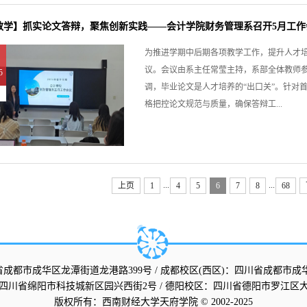
教学】抓实论文答辩，聚焦创新实践——会计学院财务管理系召开5月工作
为推进学期中后期各项教学工作，提升人才培养
议。会议由系主任常莹主持，系部全体教师
5
调，毕业论文是人才培养的“出口关”。针对
格把控论文规范与质量，确保答辩工...
...
...
上页
1
4
5
6
7
8
68
省成都市成华区龙潭街道龙港路399号 / 成都校区(西区)：四川省成都市成
四川省绵阳市科技城新区园兴西街2号 / 德阳校区：四川省德阳市罗江区大
版权所
有：西南财经大学天府学院 © 2002-2025