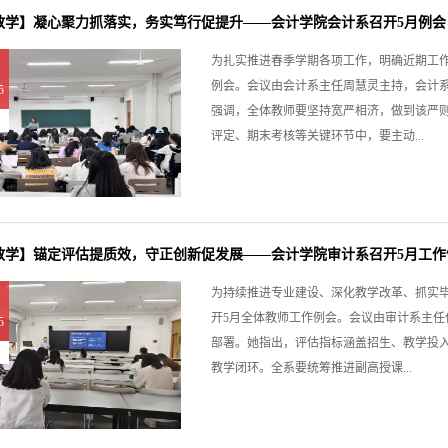
教学】凝心聚力抓落实，务实笃行促提升——会计学院会计系召开5月例会
为扎实推进春季学期各项工作，明确近期工作重
例会。会议由会计系主任周慧灵主持，会计
5
强调，全体教师要坚持宽严相济，做到该严
评定、期末考核等关键环节中，要主动...
教学】锚定评估提质效，守正创新促发展——会计学院审计系召开5月工作
为持续推进专业建设、深化教学改革、抓实毕
开5月全体教师工作例会。会议由审计系主
5
部署。她指出，评估指标涵盖招生、教学投入
教学闭环。全系要统筹推进副高授课...