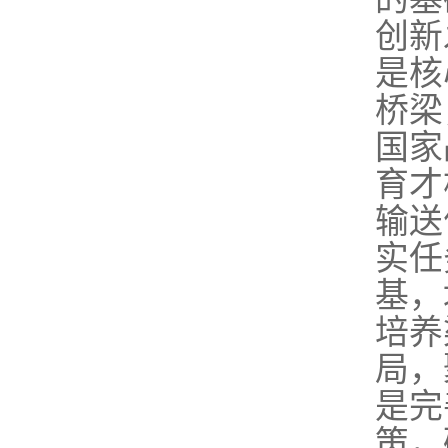
创新
是核
桥梁
国家
育才
输送
实任
基，
培养
局，
是完
策，