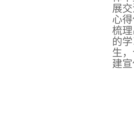
展交
心得
梳理
的学
生，
建宣