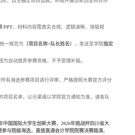
团队，自主确定项目选题，积极开展创新创业项目申
 PPT
，材料内容需真实合规、逻辑清晰、排版规
统一规范为
（
项目名称+队长姓名
）
，发送至学院
指定
视为自动放弃参赛资格，不予受理补报。
对所有海选参赛项目进行评审，严格按照大赛官方评分
的项目名单，公示渠道以学院官方通知为准，请各队
5 年中国国际大学生创新大赛
，
2026年挑战杯四川省大
需参与院级海选，直接直通会计学院院赛决赛
路演
。