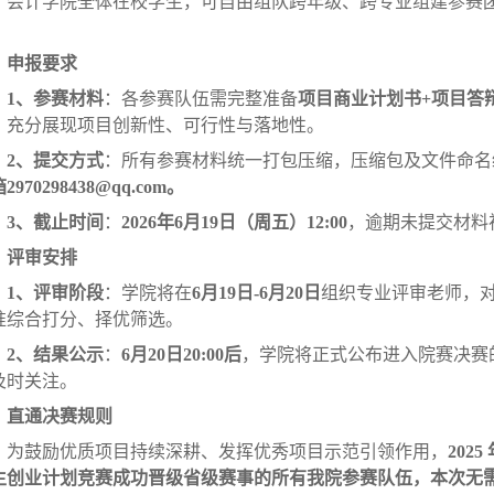
会计学院全体在校学生，可自由组队跨年级、跨专业组建参赛
。
、申报要求
1、
参赛材料
：各参赛队伍需完整准备
项目商业计划书+项目答辩
，充分展现项目创新性、可行性与落地性。
2、
提交方式
：所有参赛材料统一打包压缩，压缩包及文件命名
2970298438@qq.com。
3、
截止时间
：
2026年6月19日（周五）12:00
，逾期未提交材料
、评审安排
1、
评审阶段
：学院将在
6月19日
-
6月20日
组织专业评审老师，
准综合打分、择优筛选。
2、
结果公示
：
6月20日20:00后
，学院将正式公布进入院赛决赛
及时关注。
、直通决赛规则
为鼓励优质项目持续深耕、发挥优秀项目示范引领作用，
202
生创业计划竞赛
成功晋级省级赛事的所有我院参赛队伍，本次无