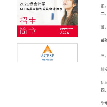
报
二
范
邮箱
三
标
伍
四
学