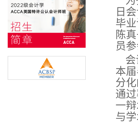
为
日会
毕业
陈真
员参
会
本届
分化
通过
一辩
与学