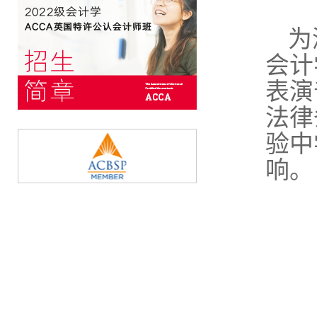
为
会计
表演
法律
验中
响。